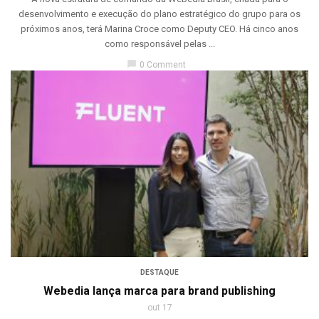
desenvolvimento e execução do plano estratégico do grupo para os
próximos anos, terá Marina Croce como Deputy CEO. Há cinco anos
como responsável pelas ...
chat_bubble
0 Comment
DESTAQUE
Webedia lança marca para brand publishing
out 17