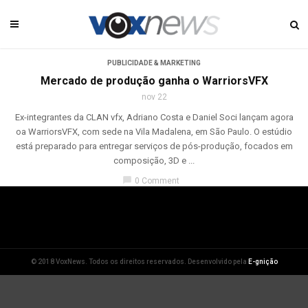
PUBLICIDADE & MARKETING
Mercado de produção ganha o WarriorsVFX
nov 22
Ex-integrantes da CLAN vfx, Adriano Costa e Daniel Soci lançam agora
oa WarriorsVFX, com sede na Vila Madalena, em São Paulo. O estúdio
está preparado para entregar serviços de pós-produção, focados em
composição, 3D e ...
chat_bubble
0 Comment
© 2018 VoxNews. Todos os direitos reservados. Desenvolvido pela
E-gnição