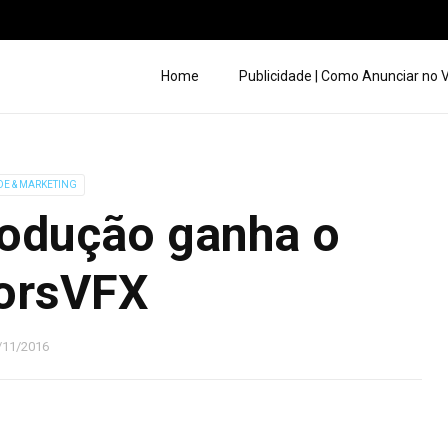
Home
Publicidade | Como Anunciar no
DE & MARKETING
odução ganha o
orsVFX
/11/2016