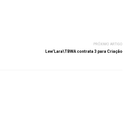
PRÓXIMO ARTIGO
Lew’Lara\TBWA contrata 3 para Criação