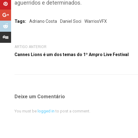
aguerridos e determinados.
Tags:
Adriano Costa
Daniel Soci
WarriosVFX
ARTIGO ANTERIOR
Cannes Lions é um dos temas do 1º Ampro Live Festival
Deixe um Comentário
You must be
logged in
to post a comment.