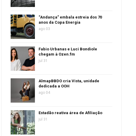
“Andança” embala estreia dos 70
anos da Copa Energia
ago 03
Fabio Urbanas e Luci Bondiole
chegam à Ozen.fm
jul 31
AlmapBBDO cria Vista, unidade
dedicada a OOH
ago 04
Estadão reativa área de Afiliação
jul 31