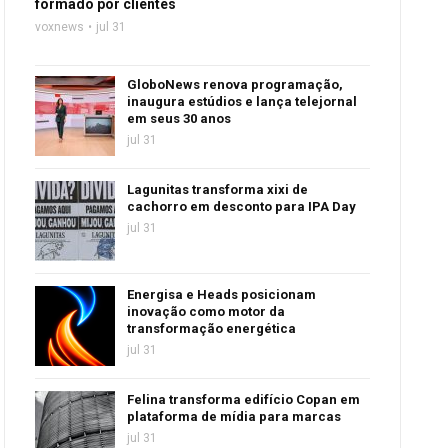
formado por clientes
voxnews
jul 31
GloboNews renova programação,
inaugura estúdios e lança telejornal
em seus 30 anos
jul 31
Lagunitas transforma xixi de
cachorro em desconto para IPA Day
jul 31
Energisa e Heads posicionam
inovação como motor da
transformação energética
jul 31
Felina transforma edifício Copan em
plataforma de mídia para marcas
jul 31