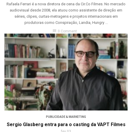
Rafaela Ferrari é a nova diretora de cena da Cir.Co Filmes. No mercado
audiovisual desde 2008, ela atuou como assistente de direção em
séries, clipes, curtas-metragens e projetos internacionais em
produtoras como Conspiração, Landia, Hungry ...
chat_bubble
0 Comment
PUBLICIDADE & MARKETING
Sergio Glasberg entra para o casting da VAPT Filmes
fev 03