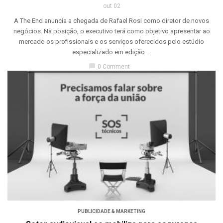
out 02
A The End anuncia a chegada de Rafael Rosi como diretor de novos
negócios. Na posição, o executivo terá como objetivo apresentar ao
mercado os profissionais e os serviços oferecidos pelo estúdio
especializado em edição ...
chat_bubble
0 Comment
PUBLICIDADE & MARKETING