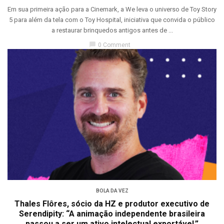
Em sua primeira ação para a Cinemark, a We leva o universo de Toy Story
5 para além da tela com o Toy Hospital, iniciativa que convida o público
a restaurar brinquedos antigos antes de ...
chat_bubble
0 Comment
BOLA DA VEZ
Thales Flôres, sócio da HZ e produtor executivo de
Serendipity: “A animação independente brasileira
passou a ser um ativo intelectual exportável.”