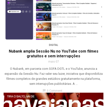
DIGITAL
Nubank amplia Sessão Nu no YouTube com filmes
gratuitos e sem interrupções
maio 07
O Nubank, em parceria com SOFA DGTL e o YouTube, anuncia a
expansão da Sessão Nu: Faz valer seu lazer, iniciativa que disponibiliza
filmes completos de grandes estúdios gratuitamente na plataforma,
sem interrupções publicitárias. A ...
chat_bubble
0 Comment