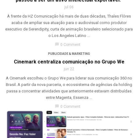
jul 06
À frente da HZ Comunicação há mais de duas décadas, Thales Flôres
acaba de ampliar sua atuação para o audiovisual como produtor
executivo de Serendipity, curta de animação brasileiro selecionado para
o Los Angeles Latino ...
chat_bubble
0 Comment
PUBLICIDADE & MARKETING
Cinemark centraliza comunicação no Grupo We
jun 22
A Cinemark escolheu o Grupo We para liderar sua comunicação 360 no
Brasil. A partir da nova parceria, o ecossistema de agências da holding
passa a concentrar atividades que anteriormente estavam distribuídas
entre Magenta, Essenza ...
chat_bubble
0 Comment