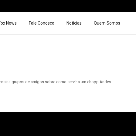
 Vox News
Fale Conosco
Noticias
Quem Somos
ia ensina grupos de amigos sobre como servir a um chopp Andes –