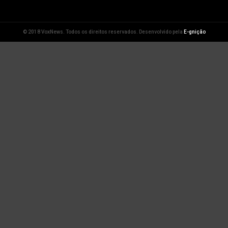
© 2018 VoxNews. Todos os direitos reservados. Desenvolvido pela
E-gnição