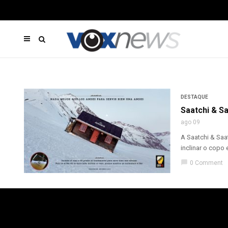
DESTAQUE
Saatchi & Sa
ago 09
A Saatchi & Saa
inclinar o copo 
chat_bubble
0 Comment