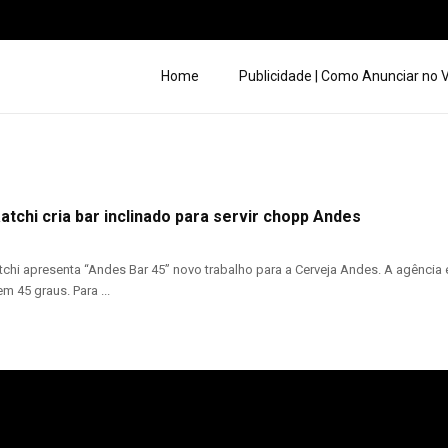
Home
Publicidade | Como Anunciar no
atchi cria bar inclinado para servir chopp Andes
tchi apresenta “Andes Bar 45” novo trabalho para a Cerveja Andes. A agênc
em 45 graus. Para ...