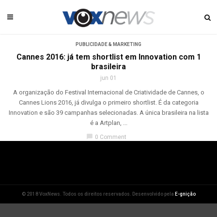
PUBLICIDADE & MARKETING
Cannes 2016: já tem shortlist em Innovation com 1
brasileira
jun 01
A organização do Festival Internacional de Criatividade de Cannes, o
Cannes Lions 2016, já divulga o primeiro shortlist. É da categoria
Innovation e são 39 campanhas selecionadas. A única brasileira na lista
é a Artplan, ...
chat_bubble
0 Comment
© 2018 VoxNews. Todos os direitos reservados. Desenvolvido pela
E-gnição