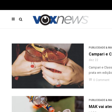
PUBLICIDADE & M
Campari e C
dez 22
Campari e Class
prata em edição
chat_bubble
0 Comment
PUBLICIDADE & M
MAK vai ate