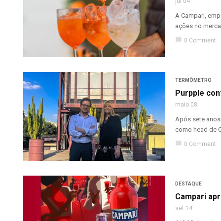
jul 04
A Campari, empr
ações no mercad
chat_bubble
0 Comment
TERMÔMETRO
Purpple con
maio 08
Após sete anos 
como head de Op
chat_bubble
0 Comment
DESTAQUE
Campari apr
set 14