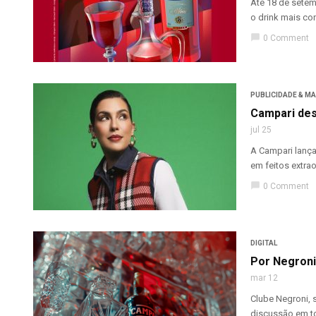
Até 18 de setem
o drink mais co
chat_bubble
0 Comment
PUBLICIDADE & M
Campari des
jul 25
A Campari lança
em feitos extrao
chat_bubble
0 Comment
DIGITAL
Por Negroni
mar 12
Clube Negroni, 
discussão em to