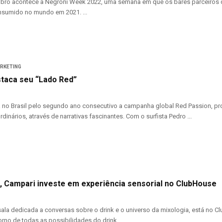
bro acontece a Negroni Week 2022, uma semana em que os bares parceiros da 
nsumido no mundo em 2021. ...
ARKETING
taca seu “Lado Red”
 no Brasil pelo segundo ano consecutivo a campanha global Red Passion, pro
rdinários, através de narrativas fascinantes. Com o surfista Pedro ...
, Campari investe em experiência sensorial no ClubHouse
sala dedicada a conversas sobre o drink e o universo da mixologia, está no Cl
rno de todas as possibilidades do drink, ...