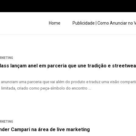
Home
Publicidade | Como Anunciar no
ARKETING
lass lançam anel em parceria que une tradição e streetwea
 anunciam uma parceria que vai além do produto e traduz uma visão comparti
 limitada, criado como peça-símbolo do encontro ...
ARKETING
nder Campari na área de live marketing