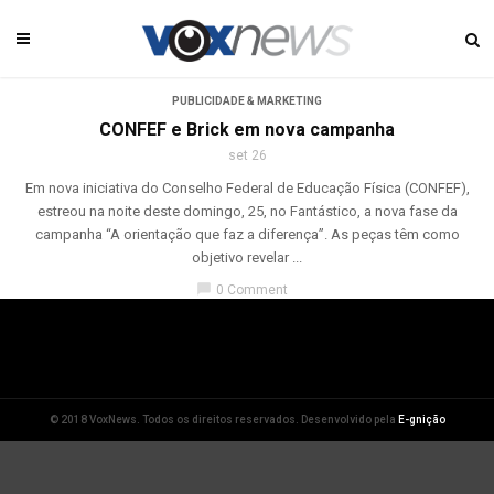
PUBLICIDADE & MARKETING
CONFEF e Brick em nova campanha
set 26
Em nova iniciativa do Conselho Federal de Educação Física (CONFEF),
estreou na noite deste domingo, 25, no Fantástico, a nova fase da
campanha “A orientação que faz a diferença”. As peças têm como
objetivo revelar ...
chat_bubble
0 Comment
© 2018 VoxNews. Todos os direitos reservados. Desenvolvido pela
E-gnição