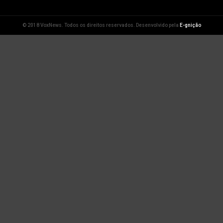
© 2018 VoxNews. Todos os direitos reservados. Desenvolvido pela
E-gnição