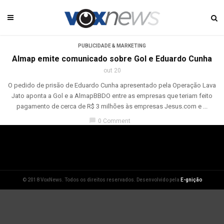
PUBLICIDADE & MARKETING
Almap emite comunicado sobre Gol e Eduardo Cunha
out 20
O pedido de prisão de Eduardo Cunha apresentado pela Operação Lava
Jato aponta a Gol e a AlmapBBDO entre as empresas que teriam feito
pagamento de cerca de R$ 3 milhões às empresas Jesus.com e ...
chat_bubble
0 Comment
© 2018 VoxNews. Todos os direitos reservados. Desenvolvido pela
E-gnição