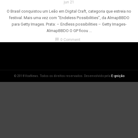
jun 21
O Brasil conquistou um Leão em Digital Craft, categoria que estreia no
festival. Mais uma vez com “Endeless Possibilities”, da AlmapBBDO
para Getty Images. Prata: – Endless possibilities – Getty Images-
AlmapBBDO O GP ficou ...
chat_bubble
0 Comment
© 2018 VoxNews. Todos os direitos reservados. Desenvolvido pela
E-gnição