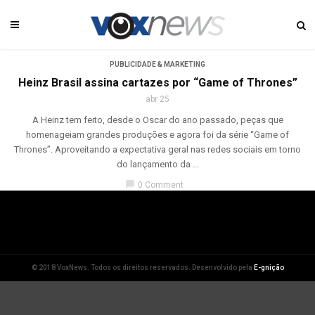
PUBLICIDADE & MARKETING
Heinz Brasil assina cartazes por “Game of Thrones”
abr 25
A Heinz tem feito, desde o Oscar do ano passado, peças que
homenageiam grandes produções e agora foi da série “Game of
Thrones”. Aproveitando a expectativa geral nas redes sociais em torno
do lançamento da ...
chat_bubble
0 Comment
© 2018 VoxNews. Todos os direitos reservados. Desenvolvido pela
E-gnição