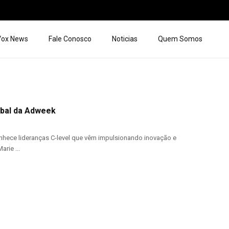
 Vox News
Fale Conosco
Noticias
Quem Somos
obal da Adweek
hece lideranças C-level que vêm impulsionando inovação e
rie ...