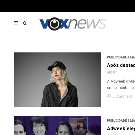
PUBLICIDADE & M
Após destaq
abr 07
A Adweek divulg
crescimento na i
chat_bubble
0 Comment
PUBLICIDADE & M
Adweek eleg