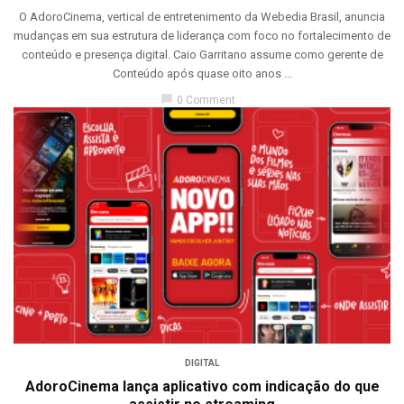
O AdoroCinema, vertical de entretenimento da Webedia Brasil, anuncia
mudanças em sua estrutura de liderança com foco no fortalecimento de
conteúdo e presença digital. Caio Garritano assume como gerente de
Conteúdo após quase oito anos ...
chat_bubble
0 Comment
DIGITAL
AdoroCinema lança aplicativo com indicação do que