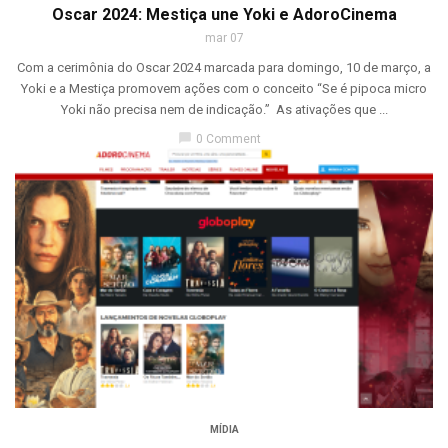
Oscar 2024: Mestiça une Yoki e AdoroCinema
mar 07
Com a cerimônia do Oscar 2024 marcada para domingo, 10 de março, a
Yoki e a Mestiça promovem ações com o conceito “Se é pipoca micro
Yoki não precisa nem de indicação.” As ativações que ...
chat_bubble
0 Comment
MÍDIA