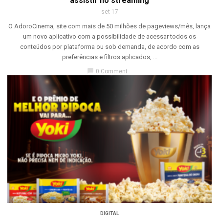
assistir no streaming
set 17
O AdoroCinema, site com mais de 50 milhões de pageviews/mês, lança
um novo aplicativo com a possibilidade de acessar todos os
conteúdos por plataforma ou sob demanda, de acordo com as
preferências e filtros aplicados, ...
chat_bubble
0 Comment
DIGITAL