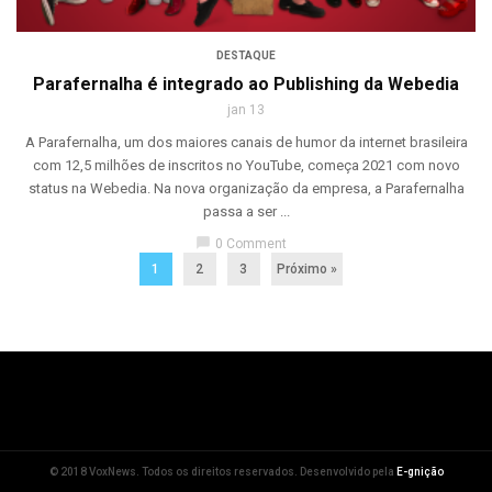
DESTAQUE
Parafernalha é integrado ao Publishing da Webedia
jan 13
A Parafernalha, um dos maiores canais de humor da internet brasileira
com 12,5 milhões de inscritos no YouTube, começa 2021 com novo
status na Webedia. Na nova organização da empresa, a Parafernalha
passa a ser ...
chat_bubble
0 Comment
1
2
3
Próximo »
© 2018 VoxNews. Todos os direitos reservados. Desenvolvido pela
E-gnição