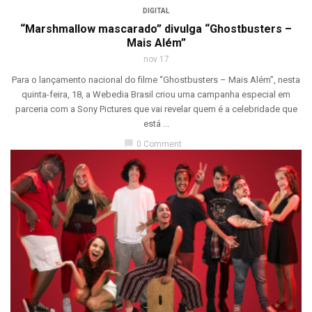
DIGITAL
“Marshmallow mascarado” divulga “Ghostbusters –
Mais Além”
nov 17
Para o lançamento nacional do filme “Ghostbusters – Mais Além”, nesta
quinta-feira, 18, a Webedia Brasil criou uma campanha especial em
parceria com a Sony Pictures que vai revelar quem é a celebridade que
está ...
chat_bubble
0 Comment