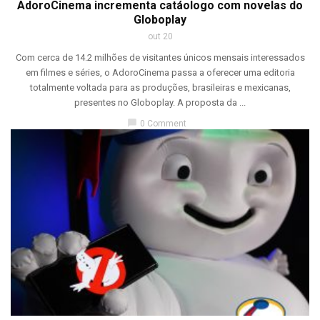
AdoroCinema incrementa catáologo com novelas do
Globoplay
out 20
Com cerca de 14.2 milhões de visitantes únicos mensais interessados
em filmes e séries, o AdoroCinema passa a oferecer uma editoria
totalmente voltada para as produções, brasileiras e mexicanas,
presentes no Globoplay. A proposta da ...
chat_bubble
0 Comment