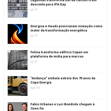
Lagunitas transforma xixi de cachorro em
desconto para IPA Day
jul 31
Energisa e Heads posicionam inovação como
motor da transformação energética
jul 31
Felina transforma edifício Copan em
plataforma de mídia para marcas
jul 31
“Andança” embala estreia dos 70 anos da
Copa Energia
ago 03
Fabio Urbanas e Luci Bondiole chegam à
Ozen.fm