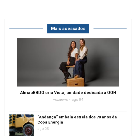
Mais acessados
AlmapBBDO cria Vista, unidade dedicada a OOH
voxnews
ago 04
“Andança” embala estreia dos 70 anos da
Copa Energia
ago 03