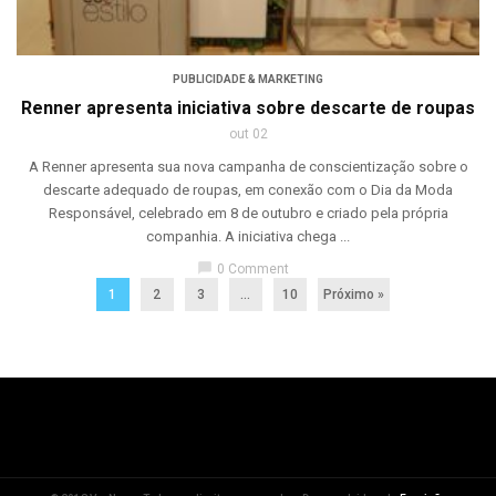
PUBLICIDADE & MARKETING
Renner apresenta iniciativa sobre descarte de roupas
out 02
A Renner apresenta sua nova campanha de conscientização sobre o
descarte adequado de roupas, em conexão com o Dia da Moda
Responsável, celebrado em 8 de outubro e criado pela própria
companhia. A iniciativa chega ...
chat_bubble
0 Comment
1
2
3
…
10
Próximo »