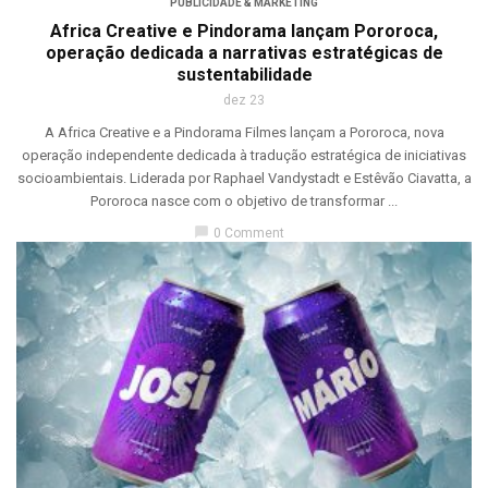
PUBLICIDADE & MARKETING
Africa Creative e Pindorama lançam Pororoca,
operação dedicada a narrativas estratégicas de
sustentabilidade
dez 23
A Africa Creative e a Pindorama Filmes lançam a Pororoca, nova
operação independente dedicada à tradução estratégica de iniciativas
socioambientais. Liderada por Raphael Vandystadt e Estêvão Ciavatta, a
Pororoca nasce com o objetivo de transformar ...
chat_bubble
0 Comment