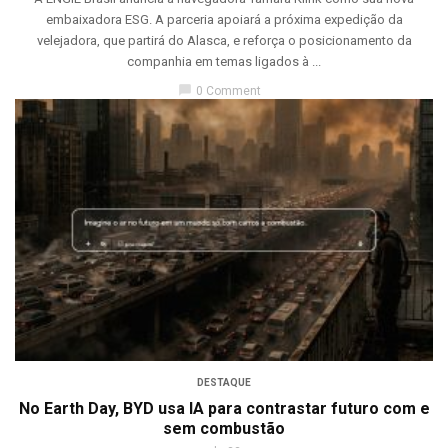
embaixadora ESG. A parceria apoiará a próxima expedição da
velejadora, que partirá do Alasca, e reforça o posicionamento da
companhia em temas ligados à ...
chat_bubble
0 Comment
DESTAQUE
No Earth Day, BYD usa IA para contrastar futuro com e
sem combustão