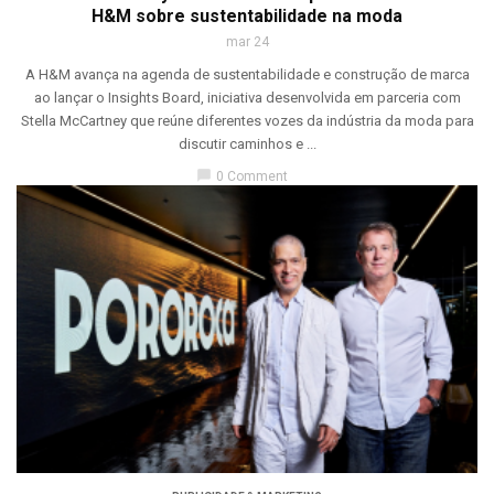
H&M sobre sustentabilidade na moda
mar 24
A H&M avança na agenda de sustentabilidade e construção de marca
ao lançar o Insights Board, iniciativa desenvolvida em parceria com
Stella McCartney que reúne diferentes vozes da indústria da moda para
discutir caminhos e ...
chat_bubble
0 Comment