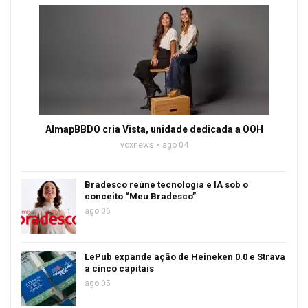
AlmapBBDO cria Vista, unidade dedicada a OOH
voxnews
ago 04
Bradesco reúne tecnologia e IA sob o
conceito “Meu Bradesco”
ago 06
LePub expande ação de Heineken 0.0 e Strava
a cinco capitais
ago 05