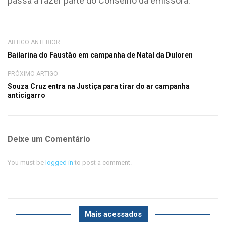
passa a fazer parte do Conselho da emissora.
ARTIGO ANTERIOR
Bailarina do Faustão em campanha de Natal da Duloren
PRÓXIMO ARTIGO
Souza Cruz entra na Justiça para tirar do ar campanha
anticigarro
Deixe um Comentário
You must be
logged in
to post a comment.
Mais acessados