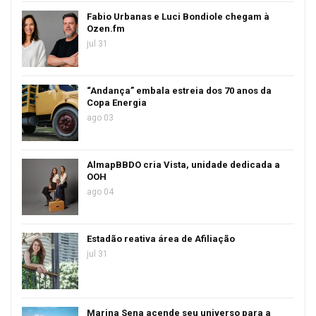
Fabio Urbanas e Luci Bondiole chegam à
Ozen.fm
jul 31
“Andança” embala estreia dos 70 anos da
Copa Energia
ago 03
AlmapBBDO cria Vista, unidade dedicada a
OOH
ago 04
Estadão reativa área de Afiliação
jul 31
Marina Sena acende seu universo para a