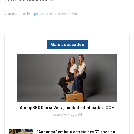
You must be
logged in
to post a comment.
Mais acessados
AlmapBBDO cria Vista, unidade dedicada a OOH
voxnews
ago 04
“Andança” embala estreia dos 70 anos da