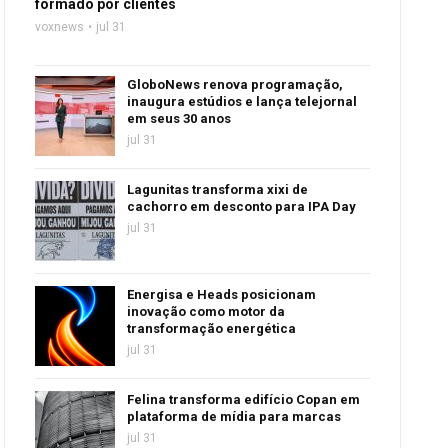
formado por clientes
voxnews
jul 31
GloboNews renova programação,
inaugura estúdios e lança telejornal
em seus 30 anos
jul 31
Lagunitas transforma xixi de
cachorro em desconto para IPA Day
jul 31
Energisa e Heads posicionam
inovação como motor da
transformação energética
jul 31
Felina transforma edifício Copan em
plataforma de mídia para marcas
jul 31