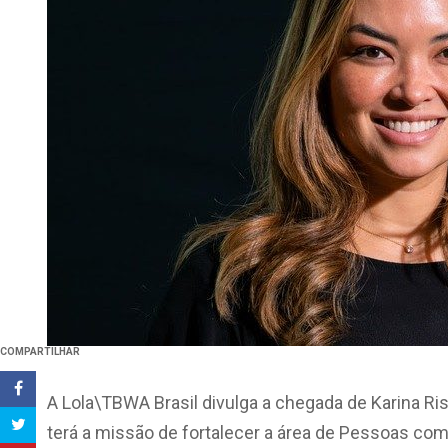
COMPARTILHAR
A Lola\TBWA Brasil divulga a chegada de Karina Ris
terá a missão de fortalecer a área de Pessoas co