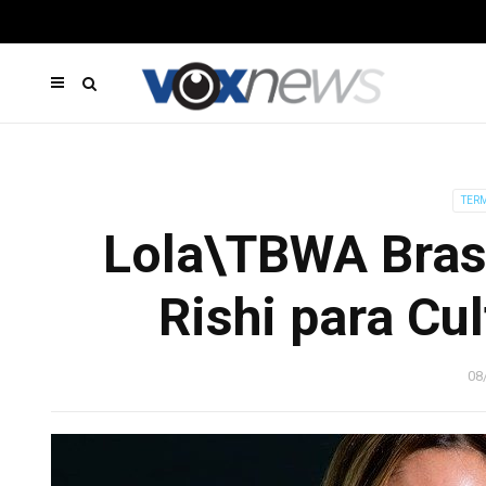
TER
Lola\TBWA Brasi
Rishi para Cul
08