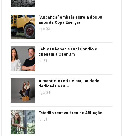
“Andança” embala estreia dos 70
anos da Copa Energia
ago 03
Fabio Urbanas e Luci Bondiole
chegam à Ozen.fm
jul 31
AlmapBBDO cria Vista, unidade
dedicada a OOH
ago 04
Estadão reativa área de Afiliação
jul 31