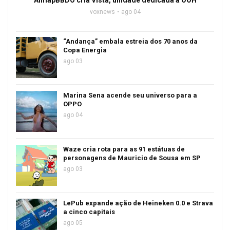
AlmapBBDO cria Vista, unidade dedicada a OOH
voxnews
ago 04
“Andança” embala estreia dos 70 anos da
Copa Energia
ago 03
Marina Sena acende seu universo para a
OPPO
ago 04
Waze cria rota para as 91 estátuas de
personagens de Mauricio de Sousa em SP
ago 03
LePub expande ação de Heineken 0.0 e Strava
a cinco capitais
ago 05