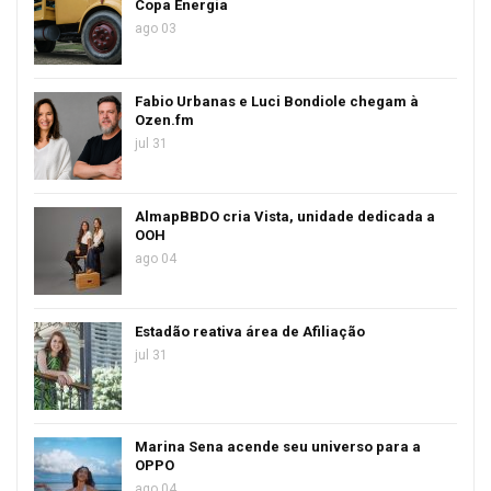
Copa Energia
ago 03
Fabio Urbanas e Luci Bondiole chegam à
Ozen.fm
jul 31
AlmapBBDO cria Vista, unidade dedicada a
OOH
ago 04
Estadão reativa área de Afiliação
jul 31
Marina Sena acende seu universo para a
OPPO
ago 04