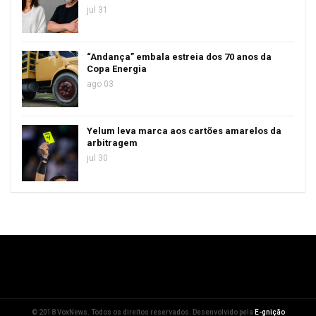
jul 31
“Andança” embala estreia dos 70 anos da
Copa Energia
ago 03
Yelum leva marca aos cartões amarelos da
arbitragem
jul 30
© 2018 VoxNews. Todos os direitos reservados. Desenvolvido pela
E-gnição