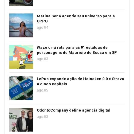
Marina Sena acende seu universo para a
OPPO
ago 04
Waze cria rota para as 91 estátuas de
personagens de Mauricio de Sousa em SP
ago 03
LePub expande ação de Heineken 0.0 e Strava
a cinco capitais
ago 05
OdontoCompany define agência digital
ago 03