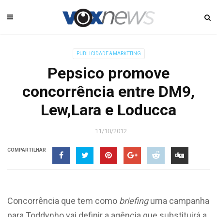
PUBLICIDADE & MARKETING
Pepsico promove
concorrência entre DM9,
Lew,Lara e Loducca
11/10/2012
COMPARTILHAR
Concorrência que tem como
briefing
uma campanha
para Toddynho vai definir a agência que substituirá a