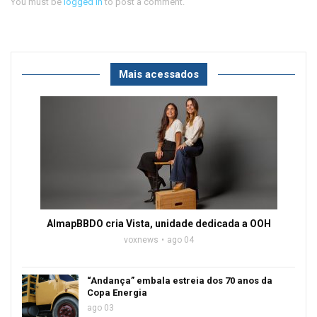
You must be
logged in
to post a comment.
Mais acessados
AlmapBBDO cria Vista, unidade dedicada a OOH
voxnews
ago 04
“Andança” embala estreia dos 70 anos da
Copa Energia
ago 03