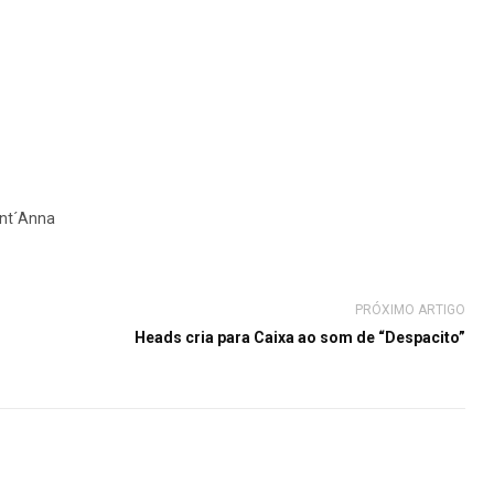
ant´Anna
PRÓXIMO ARTIGO
Heads cria para Caixa ao som de “Despacito”