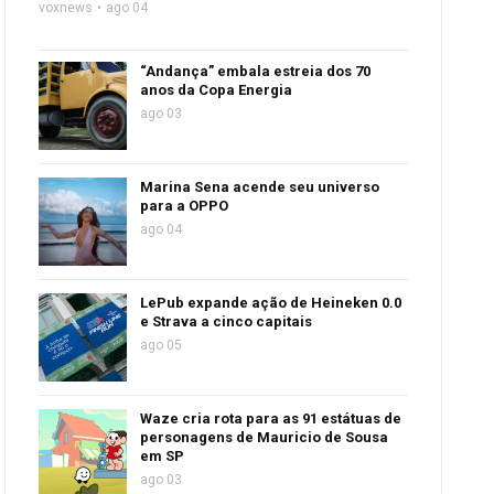
voxnews
ago 04
“Andança” embala estreia dos 70
anos da Copa Energia
ago 03
Marina Sena acende seu universo
para a OPPO
ago 04
LePub expande ação de Heineken 0.0
e Strava a cinco capitais
ago 05
Waze cria rota para as 91 estátuas de
personagens de Mauricio de Sousa
em SP
ago 03