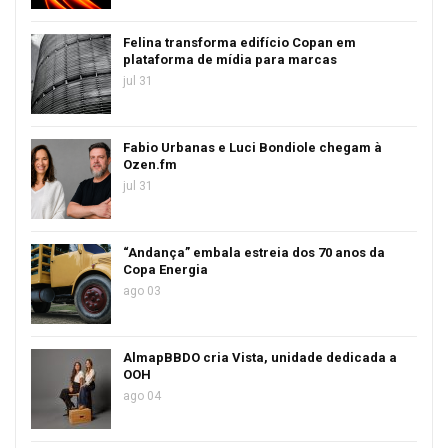
Felina transforma edifício Copan em
plataforma de mídia para marcas
jul 31
Fabio Urbanas e Luci Bondiole chegam à
Ozen.fm
jul 31
“Andança” embala estreia dos 70 anos da
Copa Energia
ago 03
AlmapBBDO cria Vista, unidade dedicada a
OOH
ago 04