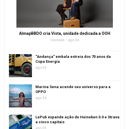
AlmapBBDO cria Vista, unidade dedicada a OOH
voxnews
ago 04
“Andança” embala estreia dos 70 anos da
Copa Energia
ago 03
Marina Sena acende seu universo para a
OPPO
ago 04
LePub expande ação de Heineken 0.0 e Strava
a cinco capitais
ago 05