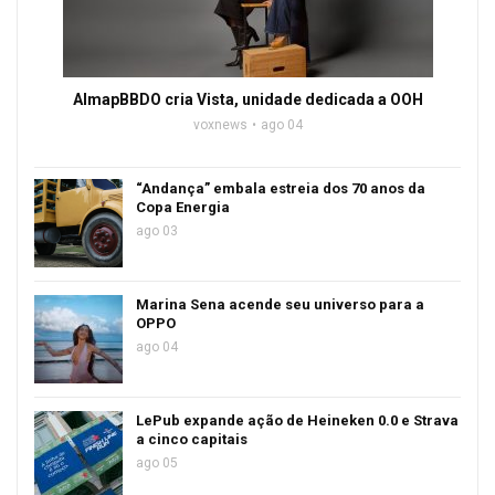
AlmapBBDO cria Vista, unidade dedicada a OOH
voxnews
ago 04
“Andança” embala estreia dos 70 anos da
Copa Energia
ago 03
Marina Sena acende seu universo para a
OPPO
ago 04
LePub expande ação de Heineken 0.0 e Strava
a cinco capitais
ago 05