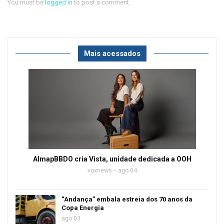
You must be
logged in
to post a comment.
Mais acessados
AlmapBBDO cria Vista, unidade dedicada a OOH
voxnews
ago 04
“Andança” embala estreia dos 70 anos da
Copa Energia
ago 03