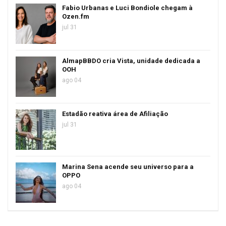
Fabio Urbanas e Luci Bondiole chegam à
Ozen.fm
jul 31
AlmapBBDO cria Vista, unidade dedicada a
OOH
ago 04
Estadão reativa área de Afiliação
jul 31
Marina Sena acende seu universo para a
OPPO
ago 04