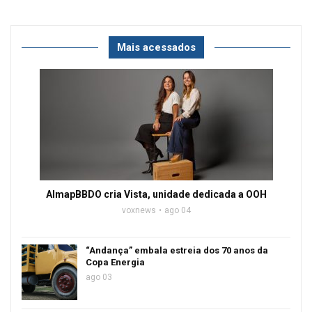
Mais acessados
AlmapBBDO cria Vista, unidade dedicada a OOH
voxnews
ago 04
“Andança” embala estreia dos 70 anos da
Copa Energia
ago 03