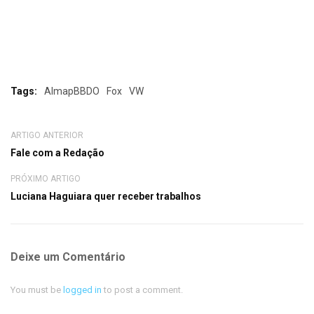
Tags:
AlmapBBDO
Fox
VW
ARTIGO ANTERIOR
Fale com a Redação
PRÓXIMO ARTIGO
Luciana Haguiara quer receber trabalhos
Deixe um Comentário
You must be
logged in
to post a comment.