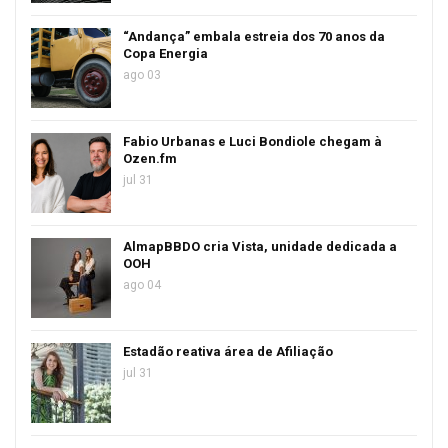
“Andança” embala estreia dos 70 anos da
Copa Energia
ago 03
Fabio Urbanas e Luci Bondiole chegam à
Ozen.fm
jul 31
AlmapBBDO cria Vista, unidade dedicada a
OOH
ago 04
Estadão reativa área de Afiliação
jul 31