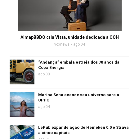
AlmapBBDO cria Vista, unidade dedicada a OOH
voxnews
ago 04
“Andança” embala estreia dos 70 anos da
Copa Energia
ago 03
Marina Sena acende seu universo para a
OPPO
ago 04
LePub expande ação de Heineken 0.0 e Strava
a cinco capitais