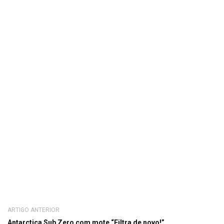
ARTIGO ANTERIOR
Antarctica Sub Zero com mote “Filtra de novo!”