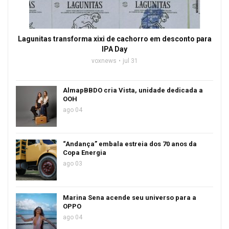
Lagunitas transforma xixi de cachorro em desconto para
IPA Day
voxnews
jul 31
AlmapBBDO cria Vista, unidade dedicada a
OOH
ago 04
“Andança” embala estreia dos 70 anos da
Copa Energia
ago 03
Marina Sena acende seu universo para a
OPPO
ago 04