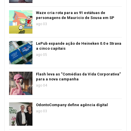
Waze cria rota para as 91 estátuas de
personagens de Mauricio de Sousa em SP
ago 03
LePub expande ação de Heineken 0.0 e Strava
a cinco capitais
ago 05
Flash leva as “Comédias da Vida Corporativa”
para a nova campanha
ago 04
OdontoCompany define agência digital
ago 03