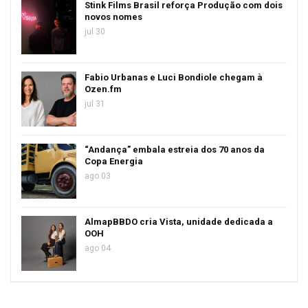
Stink Films Brasil reforça Produção com dois
novos nomes
jul 30
Fabio Urbanas e Luci Bondiole chegam à
Ozen.fm
jul 31
“Andança” embala estreia dos 70 anos da
Copa Energia
ago 03
AlmapBBDO cria Vista, unidade dedicada a
OOH
ago 04