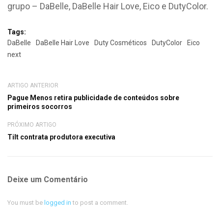
grupo – DaBelle, DaBelle Hair Love,
Eico e DutyColor.
Tags:
DaBelle
DaBelle Hair Love
Duty Cosméticos
DutyColor
Eico
next
ARTIGO ANTERIOR
Pague Menos retira publicidade de conteúdos sobre
primeiros socorros
PRÓXIMO ARTIGO
Tilt contrata produtora executiva
Deixe um Comentário
You must be
logged in
to post a comment.