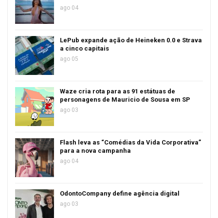
ago 04
LePub expande ação de Heineken 0.0 e Strava
a cinco capitais
ago 05
Waze cria rota para as 91 estátuas de
personagens de Mauricio de Sousa em SP
ago 03
Flash leva as “Comédias da Vida Corporativa”
para a nova campanha
ago 04
OdontoCompany define agência digital
ago 03