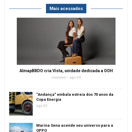
Mais acessados
AlmapBBDO cria Vista, unidade dedicada a OOH
voxnews
ago 04
“Andança” embala estreia dos 70 anos da
Copa Energia
ago 03
Marina Sena acende seu universo para a
OPPO