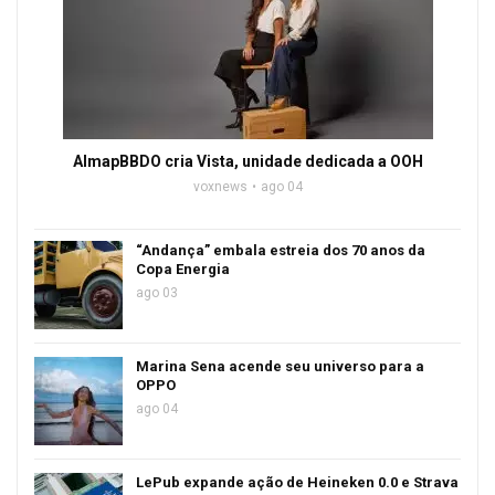
AlmapBBDO cria Vista, unidade dedicada a OOH
voxnews
ago 04
“Andança” embala estreia dos 70 anos da
Copa Energia
ago 03
Marina Sena acende seu universo para a
OPPO
ago 04
LePub expande ação de Heineken 0.0 e Strava