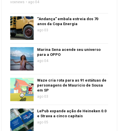
voxnews
ago 04
“Andança” embala estreia dos 70
anos da Copa Energia
ago 03
Marina Sena acende seu universo
para a OPPO
ago 04
Waze cria rota para as 91 estátuas de
personagens de Mauricio de Sousa
em SP
ago 03
LePub expande ação de Heineken 0.0
e Strava a cinco capitais
ago 05