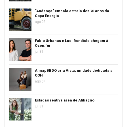
“Andança” embala estreia dos 70 anos da
Copa Energia
ago 03
Fabio Urbanas e Luci Bondiole chegam à
Ozen.fm
jul 31
AlmapBBDO cria Vista, unidade dedicada a
OOH
ago 04
Estadão reativa área de Afiliação
jul 31