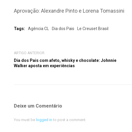
Aprovação: Alexandre Pinto e Lorena Tomassini
Tags:
Agência CL
Dia dos Pais
Le Creuset Brasil
ARTIGO ANTERIOR
Dia dos Pais com afeto, whisky e chocolate: Johnnie
Walker aposta em experiências
Deixe um Comentário
You must be
logged in
to post a comment.