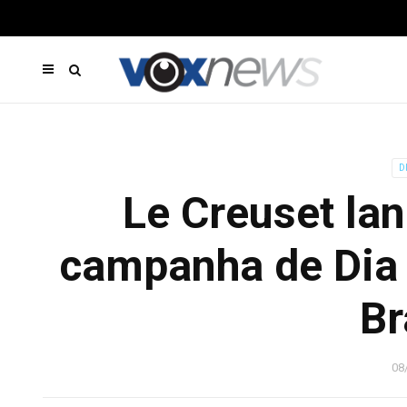
D
Le Creuset lan
campanha de Dia 
Br
08