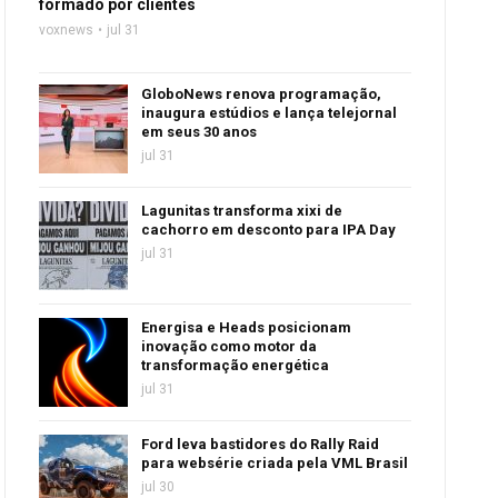
formado por clientes
voxnews
jul 31
GloboNews renova programação,
inaugura estúdios e lança telejornal
em seus 30 anos
jul 31
Lagunitas transforma xixi de
cachorro em desconto para IPA Day
jul 31
Energisa e Heads posicionam
inovação como motor da
transformação energética
jul 31
Ford leva bastidores do Rally Raid
para websérie criada pela VML Brasil
jul 30