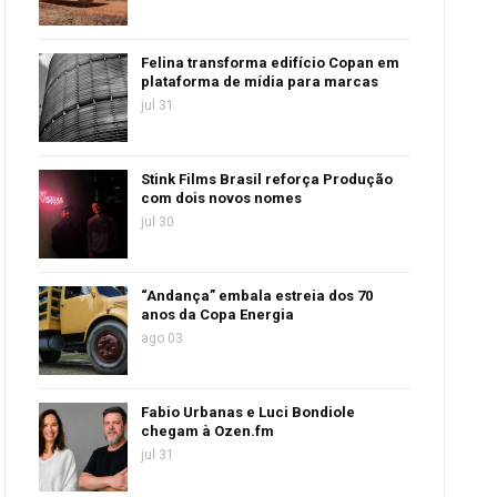
Felina transforma edifício Copan em
plataforma de mídia para marcas
jul 31
Stink Films Brasil reforça Produção
com dois novos nomes
jul 30
“Andança” embala estreia dos 70
anos da Copa Energia
ago 03
Fabio Urbanas e Luci Bondiole
chegam à Ozen.fm
jul 31