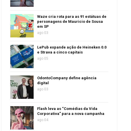
Waze cria rota para as 91 estátuas de
personagens de Mauricio de Sousa
em SP
ago 03
LePub expande ação de Heineken 0.0
e Strava a cinco capitais
ago 05
OdontoCompany define agência
digital
ago 03
Flash leva as “Comédias da Vida
Corporativa” para a nova campanha
ago 04