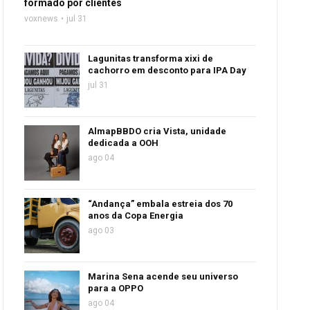
formado por clientes
voxnews
jul 31
Lagunitas transforma xixi de
cachorro em desconto para IPA Day
jul 31
AlmapBBDO cria Vista, unidade
dedicada a OOH
ago 04
“Andança” embala estreia dos 70
anos da Copa Energia
ago 03
Marina Sena acende seu universo
para a OPPO
ago 04