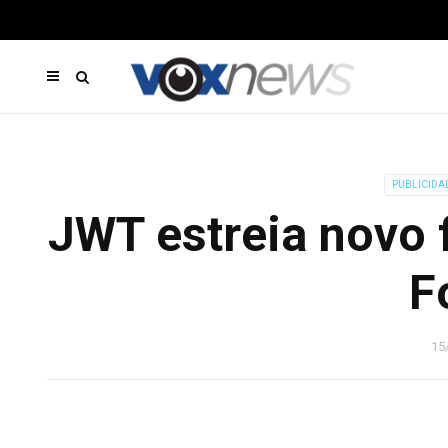
PUBLICIDA
JWT estreia novo f
F
15