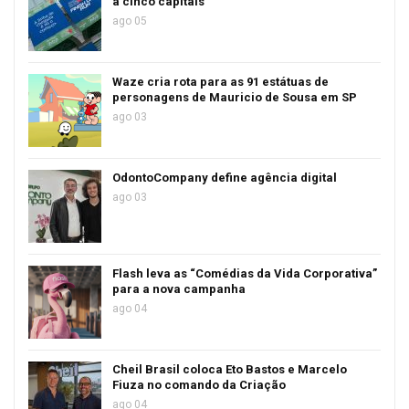
a cinco capitais
ago 05
Waze cria rota para as 91 estátuas de
personagens de Mauricio de Sousa em SP
ago 03
OdontoCompany define agência digital
ago 03
Flash leva as “Comédias da Vida Corporativa”
para a nova campanha
ago 04
Cheil Brasil coloca Eto Bastos e Marcelo
Fiuza no comando da Criação
ago 04