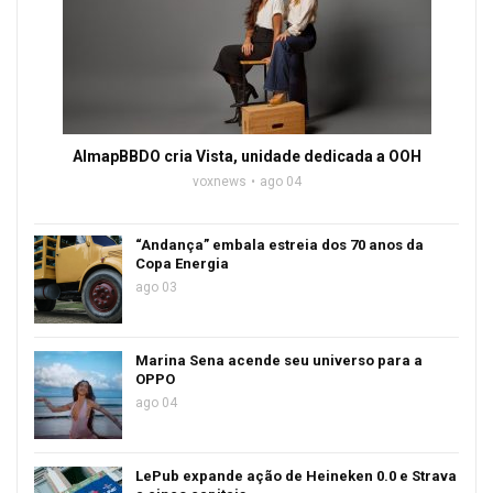
AlmapBBDO cria Vista, unidade dedicada a OOH
voxnews
ago 04
“Andança” embala estreia dos 70 anos da
Copa Energia
ago 03
Marina Sena acende seu universo para a
OPPO
ago 04
LePub expande ação de Heineken 0.0 e Strava