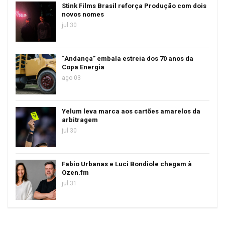
Stink Films Brasil reforça Produção com dois
novos nomes
jul 30
“Andança” embala estreia dos 70 anos da
Copa Energia
ago 03
Yelum leva marca aos cartões amarelos da
arbitragem
jul 30
Fabio Urbanas e Luci Bondiole chegam à
Ozen.fm
jul 31