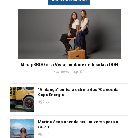
AlmapBBDO cria Vista, unidade dedicada a OOH
voxnews
ago 04
“Andança” embala estreia dos 70 anos da
Copa Energia
ago 03
Marina Sena acende seu universo para a
OPPO
ago 04