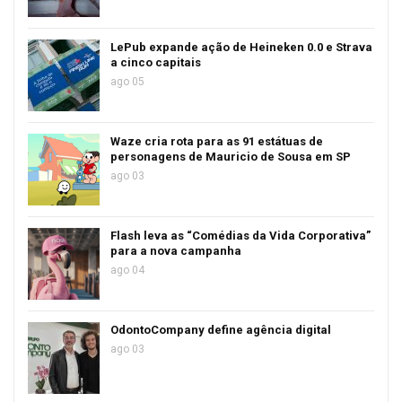
LePub expande ação de Heineken 0.0 e Strava
a cinco capitais
ago 05
Waze cria rota para as 91 estátuas de
personagens de Mauricio de Sousa em SP
ago 03
Flash leva as “Comédias da Vida Corporativa”
para a nova campanha
ago 04
OdontoCompany define agência digital
ago 03