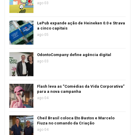
ago 03
LePub expande ação de Heineken 0.0 e Strava
a cinco capitais
ago 05
OdontoCompany define agência digital
ago 03
Flash leva as “Comédias da Vida Corporativa”
para a nova campanha
ago 04
Cheil Brasil coloca Eto Bastos e Marcelo
Fiuza no comando da Criação
ago 04