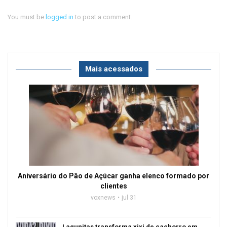
You must be
logged in
to post a comment.
Mais acessados
Aniversário do Pão de Açúcar ganha elenco formado por
clientes
voxnews
jul 31
Lagunitas transforma xixi de cachorro em