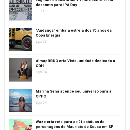
desconto para IPA Day
jul 31
“Andança” embala estreia dos 70 anos da
Copa Energia
ago 03
AlmapBBDO cria Vista, unidade dedicada a
OOH
ago 04
Marina Sena acende seu universo para a
OPPO
ago 04
Waze cria rota para as 91 estátuas de
personagens de Mauricio de Sousa em SP