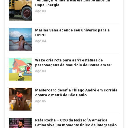
“Andança” embala estreia dos 70 anos da
Copa Energia
ago 03
Marina Sena acende seu universo para a
OPPO
ago 04
Waze cria rota para as 91 estátuas de
personagens de Mauricio de Sousa em SP
ago 03
Mastercard desafia Thiago André em corrida
contra o metrô de São Paulo
ago 05
Rafa Rocha – CCO da Noize: “A América
Latina vive um momento único de integração