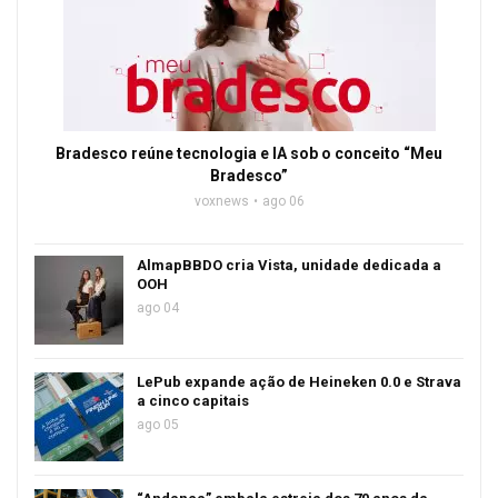
Bradesco reúne tecnologia e IA sob o conceito “Meu
Bradesco”
voxnews
ago 06
AlmapBBDO cria Vista, unidade dedicada a
OOH
ago 04
LePub expande ação de Heineken 0.0 e Strava
a cinco capitais
ago 05