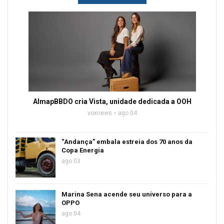
AlmapBBDO cria Vista, unidade dedicada a OOH
voxnews
ago 04
“Andança” embala estreia dos 70 anos da
Copa Energia
ago 03
Marina Sena acende seu universo para a
OPPO
ago 04