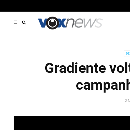
DE
Gradiente vol
campanh
24