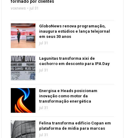
formado por clientes
voxnews
jul 31
GloboNews renova programação,
inaugura estúdios e lança telejornal
em seus 30 anos
jul 31
Lagunitas transforma xixi de
cachorro em desconto para IPA Day
jul 31
Energisa e Heads posicionam
inovação como motor da
transformação energética
jul 31
Felina transforma edifício Copan em
plataforma de mídia para marcas
jul 31