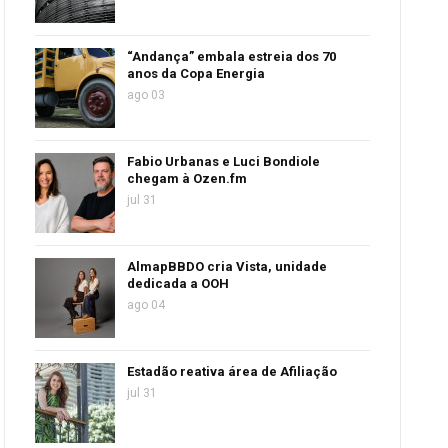
“Andança” embala estreia dos 70
anos da Copa Energia
ago 03
Fabio Urbanas e Luci Bondiole
chegam à Ozen.fm
jul 31
AlmapBBDO cria Vista, unidade
dedicada a OOH
ago 04
Estadão reativa área de Afiliação
jul 31